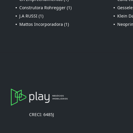
•
Construtora Rohregger (1)
•
Gessele
•
J.A RUSSI (1)
•
Klein Da
•
Mattos Incorporadora (1)
•
Neoprim
CRECI: 6485J