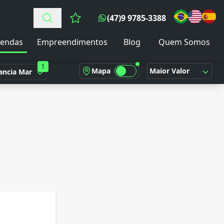
(47)9 9785-3388
Favoritos (0 itens)
endas
Empreendimentos
Blog
Quem Somos
1
Mapa
Maior Valor
ancia Mar