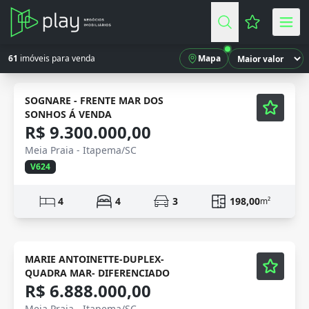
Favoritos (
61
imóveis para venda
Mapa
Mobiliado
Vídeo
SOGNARE - FRENTE MAR DOS
SONHOS Á VENDA
R$ 9.300.000,00
Meia Praia - Itapema/SC
V624
4
4
3
198,00
m²
Mobiliado
Vídeo
MARIE ANTOINETTE-DUPLEX-
QUADRA MAR- DIFERENCIADO
R$ 6.888.000,00
Meia Praia - Itapema/SC