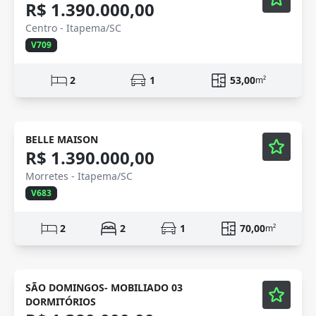
R$ 1.390.000,00
Centro - Itapema/SC
V709
2
1
53,00
m²
Mobiliado
Vídeo
BELLE MAISON
R$ 1.390.000,00
Morretes - Itapema/SC
V683
2
2
1
70,00
m²
Mobiliado
Vídeo
SÃO DOMINGOS- MOBILIADO 03
DORMITÓRIOS