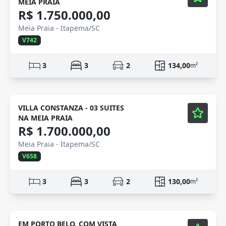
MEIA PRAIA
R$ 1.750.000,00
Meia Praia - Itapema/SC
V742
3
3
2
134,00
m²
Mobiliado
Vídeo
VILLA CONSTANZA - 03 SUITES
NA MEIA PRAIA
R$ 1.700.000,00
Meia Praia - Itapema/SC
V658
3
3
2
130,00
m²
OPORTUNIDADE
Mobiliado
EM PORTO BELO, COM VISTA