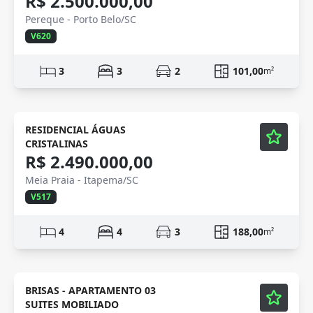
R$ 2.500.000,00
Pereque - Porto Belo/SC
V620
3
3
2
101,00
m²
Mobiliado
Vídeo
RESIDENCIAL ÁGUAS
CRISTALINAS
R$ 2.490.000,00
Meia Praia - Itapema/SC
V517
4
4
3
188,00
m²
Mobiliado
Vídeo
BRISAS - APARTAMENTO 03
SUITES MOBILIADO