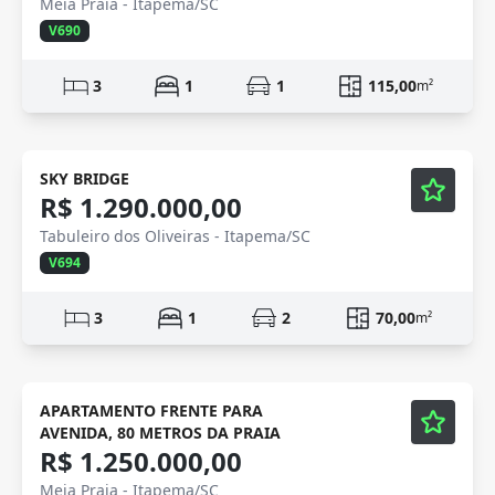
Meia Praia - Itapema/SC
V690
3
1
1
115,00
m²
Semi-Novo
Vídeo
SKY BRIDGE
R$ 1.290.000,00
Tabuleiro dos Oliveiras - Itapema/SC
V694
3
1
2
70,00
m²
Mobiliado
Vídeo
APARTAMENTO FRENTE PARA
AVENIDA, 80 METROS DA PRAIA
R$ 1.250.000,00
Meia Praia - Itapema/SC