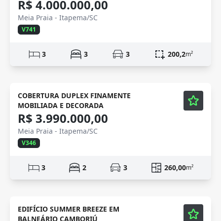
R$ 4.000.000,00
Meia Praia - Itapema/SC
V741
3
3
3
200,2
m²
Mobiliado
Vídeo
COBERTURA DUPLEX FINAMENTE
MOBILIADA E DECORADA
R$ 3.990.000,00
Meia Praia - Itapema/SC
V346
3
2
3
260,00
m²
Mobiliado
Vídeo
EDIFÍCIO SUMMER BREEZE EM
BALNEÁRIO CAMBORIÚ