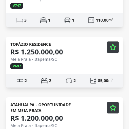
V747
3
1
1
110,00
m²
Mobiliado
Vídeo
TOPÁZIO RESIDENCE
R$ 1.250.000,00
Meia Praia - Itapema/SC
V697
2
2
2
85,00
m²
Mobiliado
Vídeo
ATAHUALPA - OPORTUNIDADE
EM MEIA PRAIA
R$ 1.200.000,00
Meia Praia - Itapema/SC