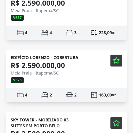
R$ 2.590.000,00
Meia Praia - Itapema/SC
V637
4
4
3
228,09
m²
Mobiliado
Vídeo
EDIFÍCIO LORENZO - COBERTURA
R$ 2.590.000,00
Meia Praia - Itapema/SC
V575
4
2
2
163,00
m²
Mobiliado
Vídeo
SKY TOWER - MOBILIADO 03
SUITES EM PORTO BELO