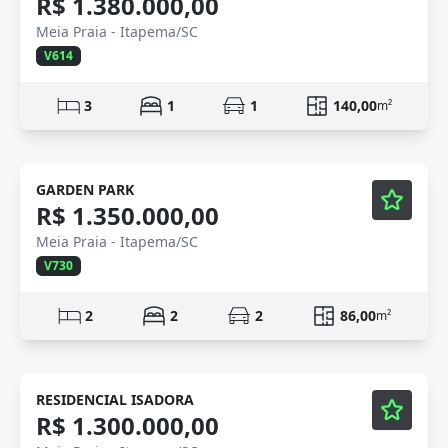
R$ 1.380.000,00
Meia Praia - Itapema/SC
V614
3
1
1
140,00
m²
Mobiliado
Vídeo
GARDEN PARK
R$ 1.350.000,00
Meia Praia - Itapema/SC
V730
2
2
2
86,00
m²
Mobiliado
Vídeo
RESIDENCIAL ISADORA
R$ 1.300.000,00