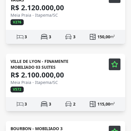
R$ 2.120.000,00
Meia Praia - Itapema/SC
V276
3
3
3
150,00
m²
Mobiliado
VILLE DE LYON - FINAMENTE
MOBILIADO 03 SUITES
R$ 2.100.000,00
Meia Praia - Itapema/SC
V572
3
3
2
115,00
m²
Mobiliado
Vídeo
BOURBON - MOBILIADO 3