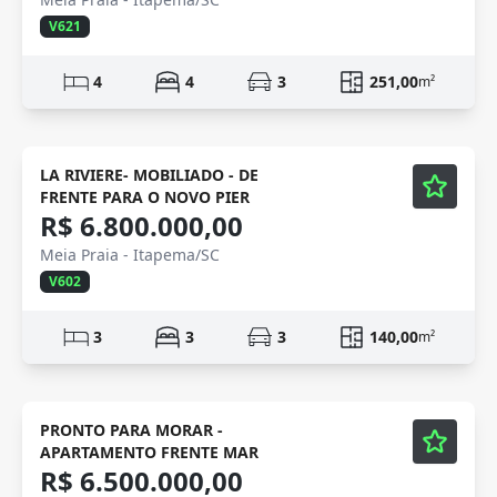
V621
4
4
3
251,00
m²
Mobiliado
Vídeo
LA RIVIERE- MOBILIADO - DE
FRENTE PARA O NOVO PIER
R$ 6.800.000,00
Meia Praia - Itapema/SC
V602
3
3
3
140,00
m²
Mobiliado
Vídeo
PRONTO PARA MORAR -
APARTAMENTO FRENTE MAR
R$ 6.500.000,00