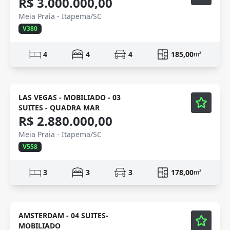
R$ 3.000.000,00
Meia Praia - Itapema/SC
V380
4
4
4
185,00
m²
Mobiliado
Vídeo
LAS VEGAS - MOBILIADO - 03
SUITES - QUADRA MAR
R$ 2.880.000,00
Meia Praia - Itapema/SC
V558
3
3
3
178,00
m²
Mobiliado
Vídeo
AMSTERDAM - 04 SUITES-
MOBILIADO