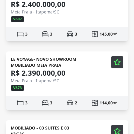
R$ 2.400.000,00
Meia Praia - Itapema/SC
V607
3
3
3
145,00
m²
Mobiliado
Vídeo
LE VOYAGE- NOVO SHOWROOM
MOBILIADO MEIA PRAIA
R$ 2.390.000,00
Meia Praia - Itapema/SC
V673
3
3
2
114,00
m²
Semi-Novo
Vídeo
MOBILIADO - 03 SUITES E 03
VAGAS