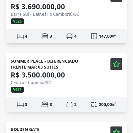
R$ 3.690.000,00
Barra Sul - Balneário Camboriú/SC
V526
4
3
4
147,00
m²
Mobiliado
Vídeo
SUMMER PLACE - DIFERENCIADO
FRENTE MAR 03 SUITES
R$ 3.500.000,00
Centro - Itapema/SC
V671
3
3
2
200,00
m²
Mobiliado
Vídeo
GOLDEN GATE