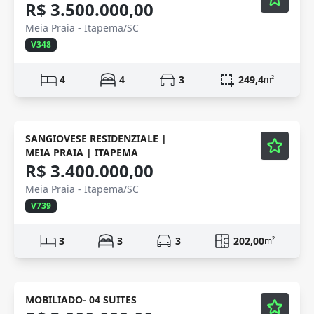
R$ 3.500.000,00
Meia Praia - Itapema/SC
V348
4
4
3
249,4
m²
Mobiliado
Vídeo
SANGIOVESE RESIDENZIALE |
MEIA PRAIA | ITAPEMA
R$ 3.400.000,00
Meia Praia - Itapema/SC
V739
3
3
3
202,00
m²
Mobiliado
Vídeo
MOBILIADO- 04 SUITES