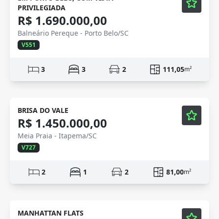
PRIVILEGIADA
Vídeo
R$ 1.690.000,00
Balneário Pereque - Porto Belo/SC
V551
3
3
2
111,05
m²
Mobiliado
Vídeo
BRISA DO VALE
R$ 1.450.000,00
Meia Praia - Itapema/SC
V727
2
1
2
81,00
m²
Mobiliado
Vídeo
MANHATTAN FLATS