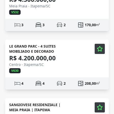
Meia Praia - Itapema/SC
V532
3
3
2
170,00
m²
Mobiliado
Vídeo
LE GRAND PARC - 4 SUITES
MOBILIADO E DECORADO
R$ 4.200.000,00
Centro - Itapema/SC
V630
4
4
2
208,00
m²
Mobiliado
Vídeo
SANGIOVESE RESIDENZIALE |
MEIA PRAIA | ITAPEMA