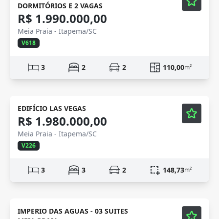
DORMITÓRIOS E 2 VAGAS
R$ 1.990.000,00
Meia Praia - Itapema/SC
V618
3
2
2
110,00
m²
Mobiliado
Vídeo
EDIFÍCIO LAS VEGAS
R$ 1.980.000,00
Meia Praia - Itapema/SC
V226
3
3
2
148,73
m²
Mobiliado
Vídeo
IMPERIO DAS AGUAS - 03 SUITES