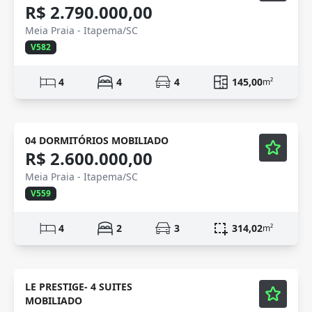
R$ 2.790.000,00
Meia Praia - Itapema/SC
V582
4
4
4
145,00
m²
Mobiliado
Vídeo
04 DORMITÓRIOS MOBILIADO
R$ 2.600.000,00
Meia Praia - Itapema/SC
V559
4
2
3
314,02
m²
Mobiliado
Vídeo
LE PRESTIGE- 4 SUITES
MOBILIADO