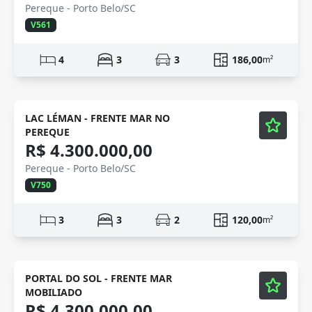
Pereque - Porto Belo/SC
V561
4
3
3
186,00
m²
Mobiliado
Vídeo
LAC LÉMAN - FRENTE MAR NO
PEREQUE
R$ 4.300.000,00
Pereque - Porto Belo/SC
V750
3
3
2
120,00
m²
Semi-Novo
Vídeo
PORTAL DO SOL - FRENTE MAR
MOBILIADO
R$ 4.300.000,00