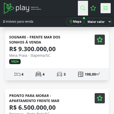
Favoritos (
2
imóveis para venda
Mapa
Mobiliado
Vídeo
SOGNARE - FRENTE MAR DOS
SONHOS Á VENDA
R$ 9.300.000,00
Meia Praia - Itapema/SC
V624
4
4
3
198,00
m²
Mobiliado
Vídeo
PRONTO PARA MORAR -
APARTAMENTO FRENTE MAR
R$ 6.500.000,00
Pereque - Porto Belo/SC