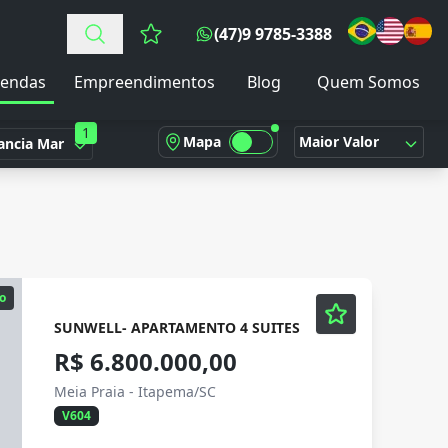
(47)9 9785-3388
Favoritos (0 itens)
endas
Empreendimentos
Blog
Quem Somos
1
Mapa
Maior Valor
ancia Mar
o
SUNWELL- APARTAMENTO 4 SUITES
R$ 6.800.000,00
Meia Praia - Itapema/SC
V604