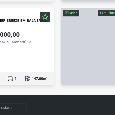
Semi-Nov
Vídeo
MER BREEZE EM BALNEÁRIO
.000,00
neário Camboriú/SC
4
147,00
m²