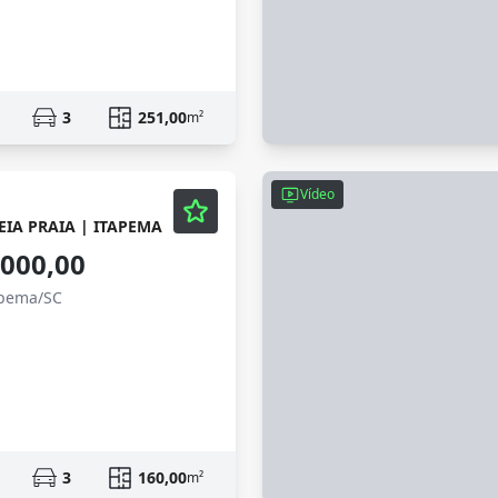
3
251,00
m²
Vídeo
EIA PRAIA | ITAPEMA
.000,00
apema/SC
3
160,00
m²