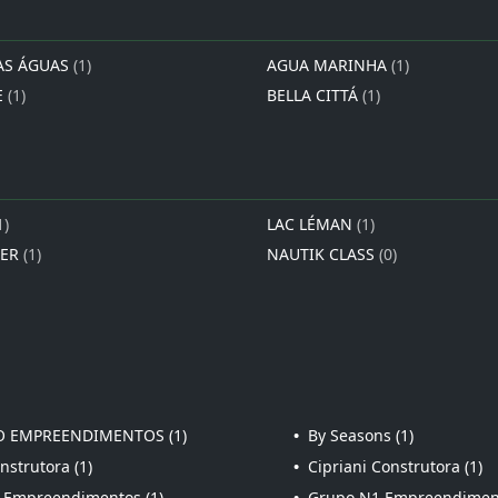
AS ÁGUAS
(1)
AGUA MARINHA
(1)
E
(1)
BELLA CITTÁ
(1)
1)
LAC LÉMAN
(1)
IER
(1)
NAUTIK CLASS
(0)
 EMPREENDIMENTOS (1)
•
By Seasons (1)
strutora (1)
•
Cipriani Construtora (1)
 Empreendimentos (1)
•
Grupo N1 Empreendiment