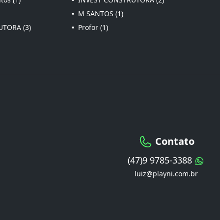
•
M SANTOS (1)
TORA (3)
•
Profor (1)
Contato
(47)9 9785-3388
luiz@playni.com.br