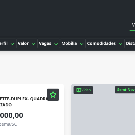
V
erfil
Valor
Vagas
Mobília
Comodidades
Dist
Semi-Nov
Vídeo
ETTE-DUPLEX- QUADRA
CIADO
.000,00
apema/SC