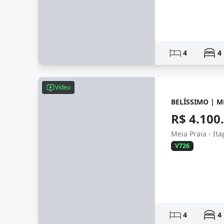
4
4
Vídeo
BELÍSSIMO | M
R$ 4.100
Meia Praia - It
V726
4
4