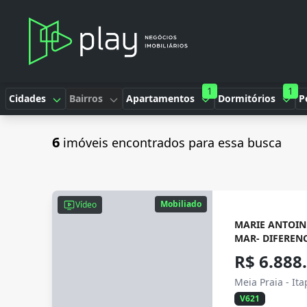
1
1
Cidades
Bairros
Apartamentos
Dormitórios
P
6
imóveis encontrados para essa busca
Mobiliado
Vídeo
MARIE ANTOIN
MAR- DIFEREN
R$ 6.888
Meia Praia - It
V621