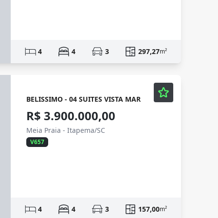
4
4
3
297,27
m²
BELISSIMO - 04 SUITES VISTA MAR
R$ 3.900.000,00
Meia Praia - Itapema/SC
V657
4
4
3
157,00
m²