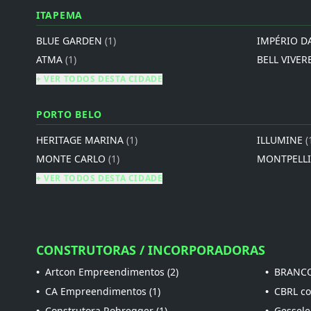
ITAPEMA
BLUE GARDEN
(1)
IMPÉRIO D
ATMA
(1)
BELL VIVER
+ VER TODOS DESTA CIDADE
PORTO BELO
HERITAGE MARINA
(1)
ILLUMINE
(
MONTE CARLO
(1)
MONTPELL
+ VER TODOS DESTA CIDADE
CONSTRUTORAS / INCORPORADORAS
•
Artcon Empreendimentos (2)
•
BRANCO
•
CA Empreendimentos (1)
•
CBRL con
•
Construtora Rohregger (1)
•
Gessele