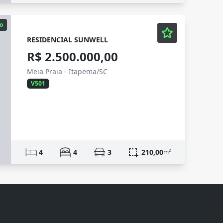
o
RESIDENCIAL SUNWELL
R$ 2.500.000,00
Meia Praia - Itapema/SC
V501
4
4
3
210,00
m²