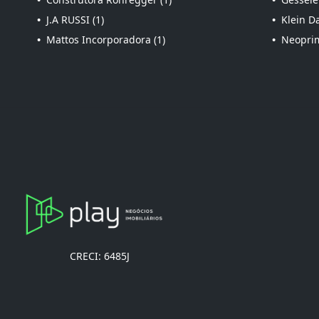
•
J.A RUSSI (1)
•
Klein Da
•
Mattos Incorporadora (1)
•
Neoprim
CRECI: 6485J