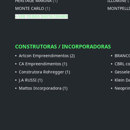
HERITAGE MARINA
(1)
ILLUMINE
(
MONTE CARLO
(1)
MONTPELL
+ VER TODOS DESTA CIDADE
CONSTRUTORAS / INCORPORADORAS
•
Artcon Empreendimentos (2)
•
BRANCO
•
CA Empreendimentos (1)
•
CBRL con
•
Construtora Rohregger (1)
•
Gessele
•
J.A RUSSI (1)
•
Klein Da
•
Mattos Incorporadora (1)
•
Neoprim