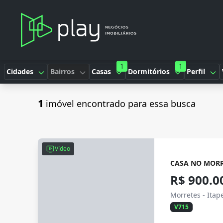
1
1
Cidades
Bairros
Casas
Dormitórios
Perfil
1
imóvel encontrado para essa busca
Vídeo
CASA NO MORR
R$ 900.0
Morretes - Ita
V715