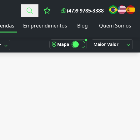
(47)9 9785-3388
Favoritos (0 itens)
endas
Empreendimentos
Blog
Quem Somos
Mapa
Maior Valor
r