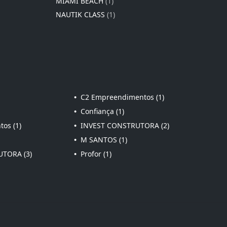
MIAMI BEACH
(1)
NAUTIK CLASS
(1)
•
C2 Empreendimentos (1)
•
Confiança (1)
os (1)
•
INVEST CONSTRUTORA (2)
•
M SANTOS (1)
TORA (3)
•
Profor (1)