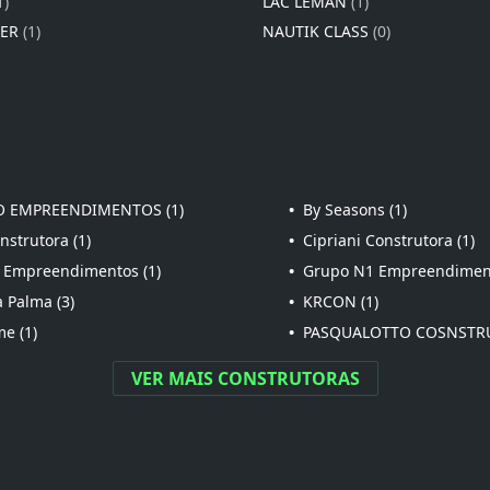
1)
LAC LÉMAN
(1)
IER
(1)
NAUTIK CLASS
(0)
 EMPREENDIMENTOS (1)
•
By Seasons (1)
strutora (1)
•
Cipriani Construtora (1)
 Empreendimentos (1)
•
Grupo N1 Empreendiment
 Palma (3)
•
KRCON (1)
e (1)
•
PASQUALOTTO COSNSTRU
VER MAIS CONSTRUTORAS