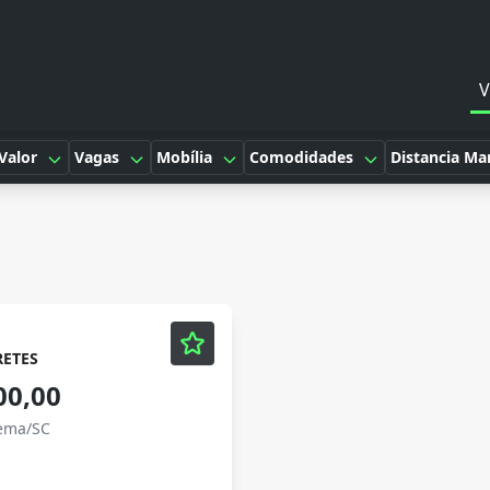
V
Valor
Vagas
Mobília
Comodidades
Distancia Ma
ETES
00,00
pema/SC