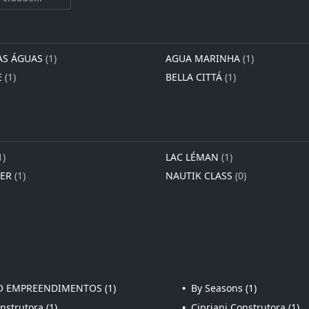
AS ÁGUAS
(1)
AGUA MARINHA
(1)
E
(1)
BELLA CITTÁ
(1)
1)
LAC LÉMAN
(1)
IER
(1)
NAUTIK CLASS
(0)
 EMPREENDIMENTOS (1)
•
By Seasons (1)
strutora (1)
•
Cipriani Construtora (1)