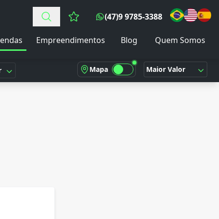
(47)9 9785-3388
Favoritos (0 itens)
endas
Empreendimentos
Blog
Quem Somos
Mapa
Maior Valor
r