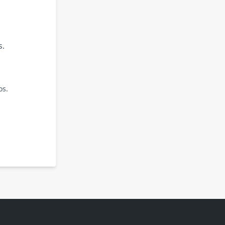
s.
os.
.