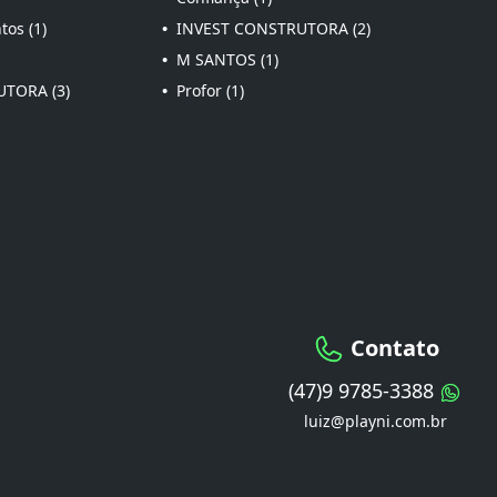
os (1)
•
INVEST CONSTRUTORA (2)
•
M SANTOS (1)
TORA (3)
•
Profor (1)
Contato
(47)9 9785-3388
luiz@playni.com.br