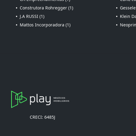
•
Construtora Rohregger (1)
•
Gessele
•
J.A RUSSI (1)
•
Klein Da
•
Mattos Incorporadora (1)
•
Neoprim
CRECI: 6485J