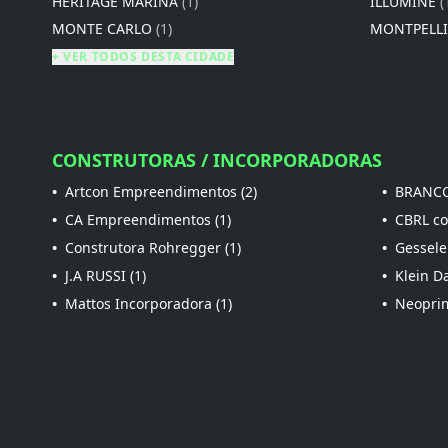
HERITAGE MARINA
(1)
ILLUMINE
(
MONTE CARLO
(1)
MONTPELL
+ VER TODOS DESTA CIDADE
CONSTRUTORAS / INCORPORADORAS
•
Artcon Empreendimentos (2)
•
BRANCO
•
CA Empreendimentos (1)
•
CBRL con
•
Construtora Rohregger (1)
•
Gessele
•
J.A RUSSI (1)
•
Klein Da
•
Mattos Incorporadora (1)
•
Neoprim