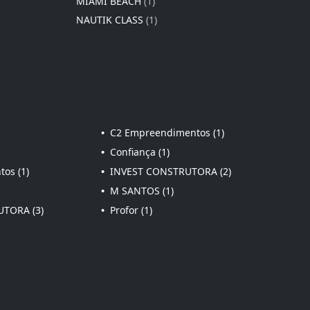
MIAMI BEACH
(1)
NAUTIK CLASS
(1)
•
C2 Empreendimentos (1)
•
Confiança (1)
os (1)
•
INVEST CONSTRUTORA (2)
•
M SANTOS (1)
TORA (3)
•
Profor (1)