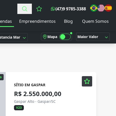
(47)9 9785-3388
Favoritos (0 itens)
endas
Empreendimentos
Blog
Quem Somos
Mapa
Maior Valor
stancia Mar
o
SÍTIO EM GASPAR
R$ 2.550.000,00
Gaspar Alto - Gaspar/SC
V23