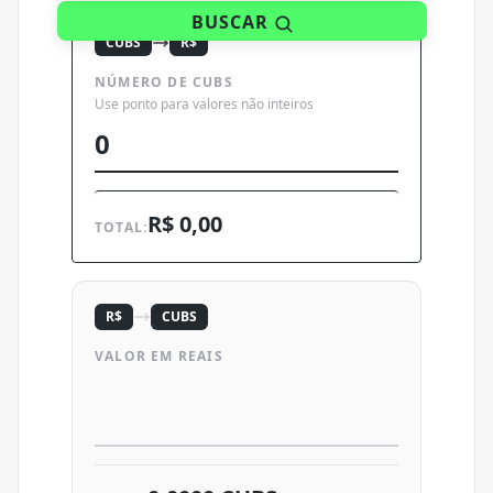
BUSCAR
CUBS
R$
NÚMERO DE CUBS
Use ponto para valores não inteiros
R$ 0,00
TOTAL:
R$
CUBS
VALOR EM REAIS