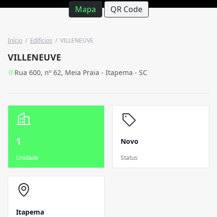
Mapa
QR Code
Início
/
Edifícios
/
VILLENEUVE
VILLENEUVE
Rua 600, nº 62, Meia Praia - Itapema - SC
1
Novo
Unidade
Status
Itapema