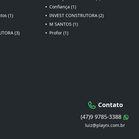
•
Confiança (1)
os (1)
•
INVEST CONSTRUTORA (2)
•
M SANTOS (1)
TORA (3)
•
Profor (1)
Contato
(47)9 9785-3388
luiz@playni.com.br