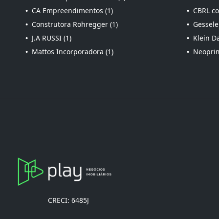
•
CA Empreendimentos (1)
•
CBRL con
•
Construtora Rohregger (1)
•
Gessele
•
J.A RUSSI (1)
•
Klein Da
•
Mattos Incorporadora (1)
•
Neoprim
CRECI: 6485J