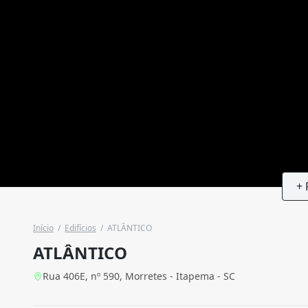
+ 
Início
/
Edifícios
/
ATLÂNTICO
ATLÂNTICO
Rua 406E, nº 590, Morretes - Itapema - SC