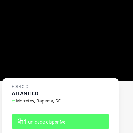
EDIFÍCIO
ATLÂNTICO
Morretes, Itapema, SC
1
unidade disponível