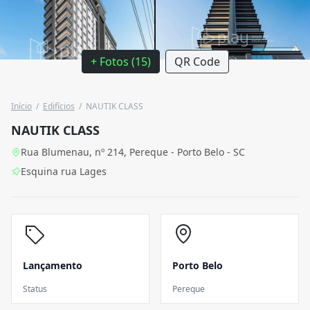
+ Fotos (15)
QR Code
Início
/
Edifícios
/
NAUTIK CLASS
NAUTIK CLASS
Rua Blumenau, nº 214, Pereque - Porto Belo - SC
Esquina rua Lages
Lançamento
Porto Belo
Status
Pereque