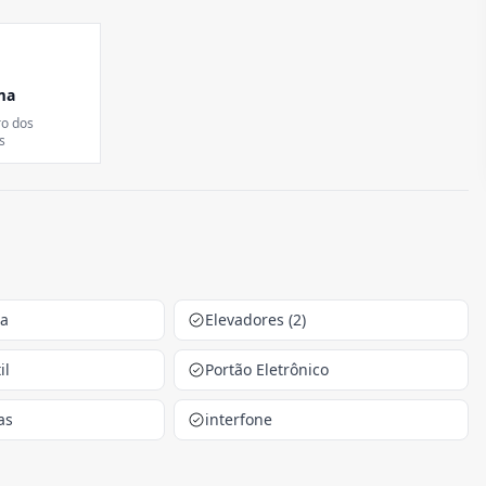
ma
ro dos
s
ca
Elevadores (2)
il
Portão Eletrônico
as
interfone