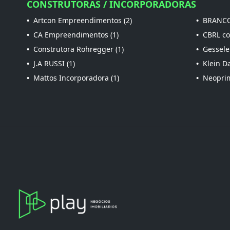
CONSTRUTORAS / INCORPORADORAS
•
Artcon Empreendimentos (2)
•
BRANCO
•
CA Empreendimentos (1)
•
CBRL con
•
Construtora Rohregger (1)
•
Gessele
•
J.A RUSSI (1)
•
Klein Da
•
Mattos Incorporadora (1)
•
Neoprim