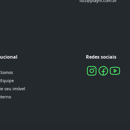
luiz@playni.com.br
tucional
Redes sociais
 Somos
 Equipe
e seu imóvel
xterno