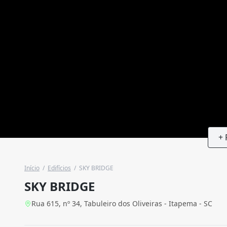
+ 
Início
/
Edifícios
/
SKY BRIDGE
SKY BRIDGE
Rua 615, nº 34, Tabuleiro dos Oliveiras - Itapema - SC