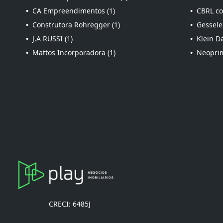
•
CA Empreendimentos (1)
•
CBRL con
•
Construtora Rohregger (1)
•
Gessele
•
J.A RUSSI (1)
•
Klein Da
•
Mattos Incorporadora (1)
•
Neoprim
CRECI: 6485J