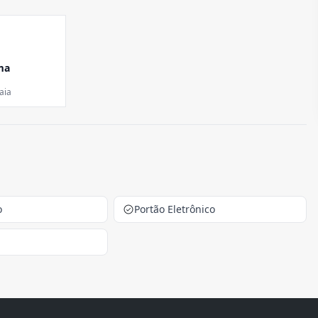
ma
aia
o
Portão Eletrônico