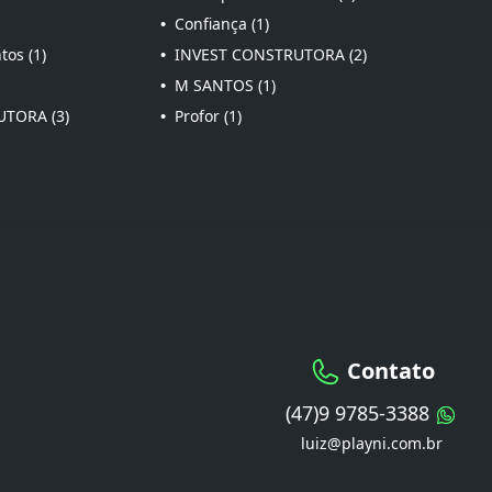
•
Confiança (1)
os (1)
•
INVEST CONSTRUTORA (2)
•
M SANTOS (1)
TORA (3)
•
Profor (1)
Contato
(47)9 9785-3388
luiz@playni.com.br