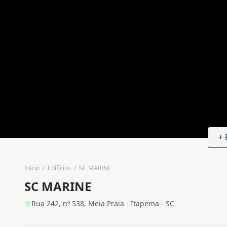
+ 
Início
/
Edifícios
/
SC MARINE
SC MARINE
Rua 242, nº 538, Meia Praia - Itapema - SC