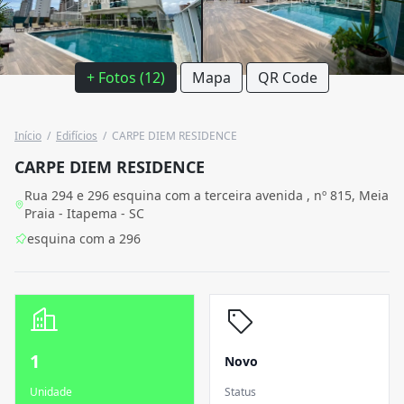
+ Fotos (12)
Mapa
QR Code
Início
/
Edifícios
/
CARPE DIEM RESIDENCE
CARPE DIEM RESIDENCE
Rua 294 e 296 esquina com a terceira avenida , nº 815, Meia
Praia - Itapema - SC
esquina com a 296
1
Novo
Unidade
Status