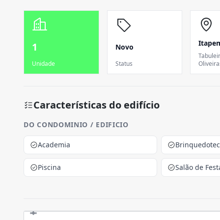
Itape
1
Novo
Tabulei
Unidade
Status
Oliveira
Características do edifício
DO CONDOMINIO / EDIFICIO
Academia
Brinquedote
Piscina
Salão de Fest