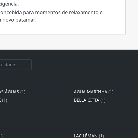
igência.
 concebida para momentos de relaxamento e
m novo patamar.
AS ÁGUAS
(1)
AGUA MARINHA
(1)
E
(1)
BELLA CITTÁ
(1)
1)
LAC LÉMAN
(1)