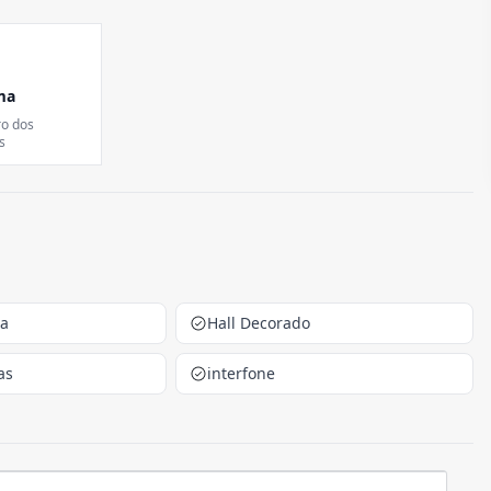
ma
ro dos
s
ca
Hall Decorado
as
interfone