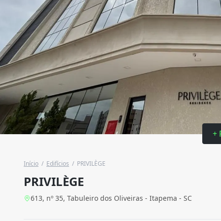
+ 
Início
/
Edifícios
/
PRIVILÈGE
PRIVILÈGE
613, nº 35, Tabuleiro dos Oliveiras - Itapema - SC