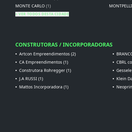
MONTE CARLO
(1)
MONTPELL
+ VER TODOS DESTA CIDADE
CONSTRUTORAS / INCORPORADORAS
•
Artcon Empreendimentos (2)
•
BRANCO
•
CA Empreendimentos (1)
•
CBRL con
•
Construtora Rohregger (1)
•
Gessele
•
J.A RUSSI (1)
•
Klein Da
•
Mattos Incorporadora (1)
•
Neoprim