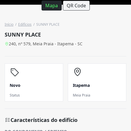
Mapa
QR Code
Início
/
Edifícios
/
SUNNY PLACE
SUNNY PLACE
240, nº 579, Meia Praia - Itapema - SC
Novo
Itapema
Status
Meia Praia
Características do edifício