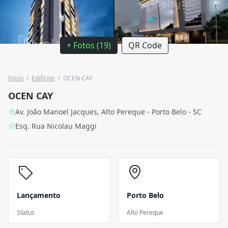
+ Fotos (19)
QR Code
Início
/
Edifícios
/
OCEN CAY
OCEN CAY
Av. João Manoel Jacques, Alto Pereque - Porto Belo - SC
Esq. Rua Nicolau Maggi
Lançamento
Porto Belo
Status
Alto Pereque