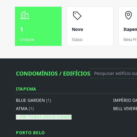
1
Novo
Itape
Unidade
Status
Meia Pr
CONDOMÍNIOS / EDIFÍCIOS
ITAPEMA
BLUE GARDEN
(1)
IMPÉRIO D
ATMA
(1)
BELL VIVER
+ VER TODOS DESTA CIDADE
PORTO BELO