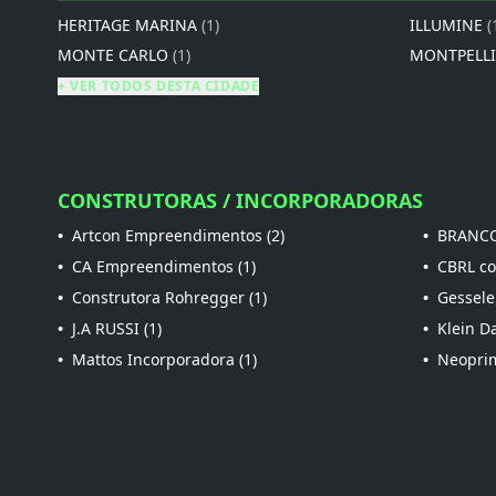
HERITAGE MARINA
(1)
ILLUMINE
(
MONTE CARLO
(1)
MONTPELL
+ VER TODOS DESTA CIDADE
CONSTRUTORAS / INCORPORADORAS
•
Artcon Empreendimentos (2)
•
BRANCO
•
CA Empreendimentos (1)
•
CBRL con
•
Construtora Rohregger (1)
•
Gessele
•
J.A RUSSI (1)
•
Klein Da
•
Mattos Incorporadora (1)
•
Neoprim