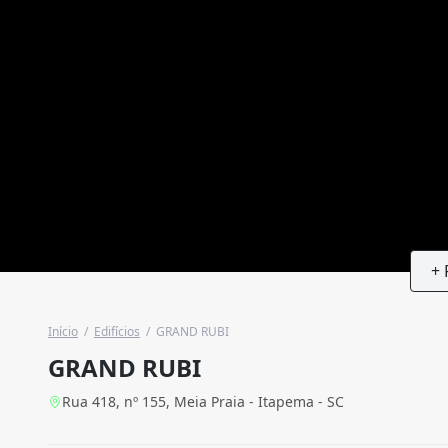
+ 
Início
/
Edifícios
/
GRAND RUBI
GRAND RUBI
Rua 418, nº 155, Meia Praia - Itapema - SC