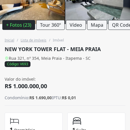
+ Fotos (23)
Tour 360º
Vídeo
Mapa
QR Cod
Inicial
/
Lista de imóveis
/
Imóvel
NEW YORK TOWER FLAT - MEIA PRAIA
Rua 321, nº 354, Meia Praia - Itapema - SC
Código: V693
Valor do imóvel:
R$ 1.000.000,00
Condomínio:
R$ 1.690,00
IPTU:
R$ 0,01
1
1