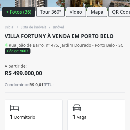
+ Fotos (36)
Tour 360º
Vídeo
Mapa
QR Cod
Inicial
/
Lista de imóveis
/
Imóvel
VILLA FORTUNY À VENDA EM PORTO BELO
Rua João de Barro, nº 475, Jardim Dourado - Porto Belo - SC
Código: V663
A partir de:
R$ 499.000,00
Condomínio:
R$ 0,01
IPTU:
- -
1
1
Dormitório
Vaga