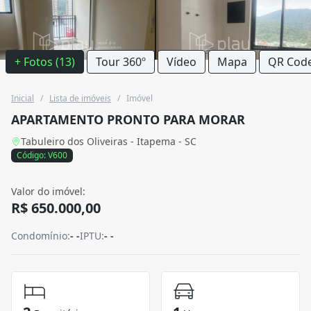
+ Fotos (13)
Tour 360º
Vídeo
Mapa
QR Cod
Inicial
/
Lista de imóveis
/
Imóvel
APARTAMENTO PRONTO PARA MORAR
Tabuleiro dos Oliveiras - Itapema - SC
Código: V600
Valor do imóvel:
R$ 650.000,00
Condomínio:
- -
IPTU:
- -