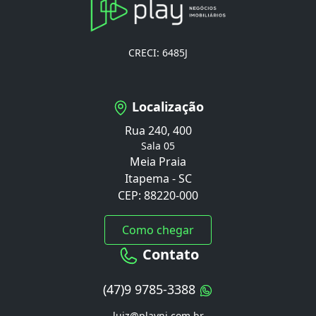
CRECI: 6485J
Localização
Rua 240, 400
Sala 05
Meia Praia
Itapema - SC
CEP: 88220-000
Como chegar
Contato
(47)9 9785-3388
luiz@playni.com.br