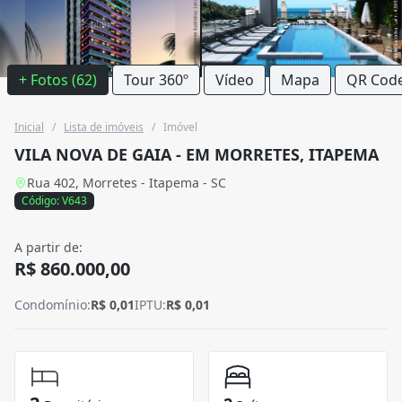
+ Fotos (62)
Tour 360º
Vídeo
Mapa
QR Cod
Inicial
/
Lista de imóveis
/
Imóvel
VILA NOVA DE GAIA - EM MORRETES, ITAPEMA
Rua 402, Morretes - Itapema - SC
Código: V643
A partir de:
R$ 860.000,00
Condomínio:
R$ 0,01
IPTU:
R$ 0,01