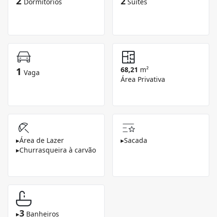
2
2
Dormitórios
Suítes
1
68,21
m²
Vaga
Área Privativa
▸
Área de Lazer
▸
Sacada
▸
Churrasqueira à carvão
3
▸
Banheiros