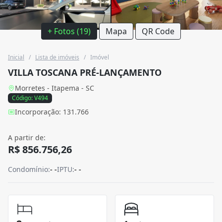
+ Fotos (19)
Mapa
QR Code
Inicial
/
Lista de imóveis
/
Imóvel
VILLA TOSCANA PRÉ-LANÇAMENTO
Morretes - Itapema - SC
Código: V494
Incorporação: 131.766
A partir de:
R$ 856.756,26
Condomínio:
- -
IPTU:
- -