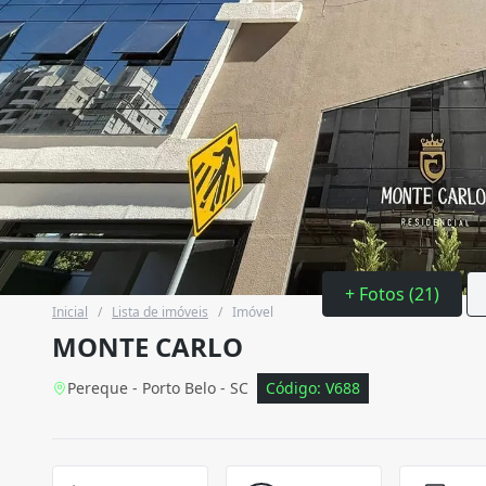
+ Fotos (21)
Inicial
/
Lista de imóveis
/
Imóvel
MONTE CARLO
Pereque - Porto Belo - SC
Código: V688