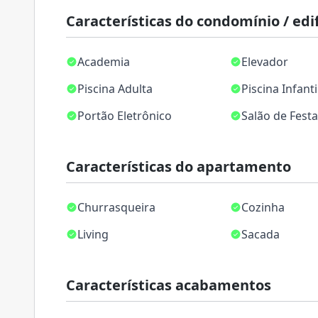
Características do condomínio / edif
Academia
Elevador
Piscina Adulta
Piscina Infanti
Portão Eletrônico
Salão de Fest
Características do apartamento
Churrasqueira
Cozinha
Living
Sacada
Características acabamentos