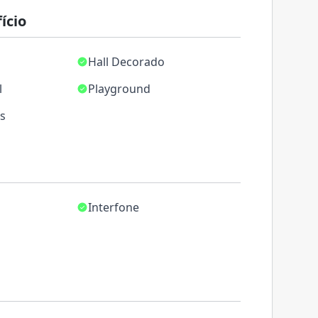
ício
Hall Decorado
l
Playground
as
Interfone