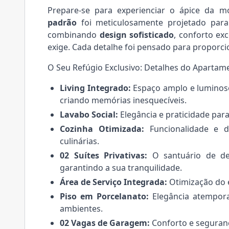
Prepare-se para experienciar o ápice da m
padrão
foi meticulosamente projetado para 
combinando
design sofisticado
, conforto ex
exige. Cada detalhe foi pensado para proporci
O Seu Refúgio Exclusivo: Detalhes do Apartam
Living Integrado:
Espaço amplo e luminoso,
criando memórias inesquecíveis.
Lavabo Social:
Elegância e praticidade par
Cozinha Otimizada:
Funcionalidade e de
culinárias.
02 Suítes Privativas:
O santuário de des
garantindo a sua tranquilidade.
Área de Serviço Integrada:
Otimização do e
Piso em Porcelanato:
Elegância atempora
ambientes.
02 Vagas de Garagem:
Conforto e seguranç