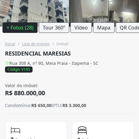
+ Fotos (28)
Tour 360º
Vídeo
Mapa
QR Cod
Inicial
/
Lista de imóveis
/
Imóvel
RESIDENCIAL MARESIAS
Rua 308 A, nº 90, Meia Praia - Itapema - SC
Código: V195
Valor do imóvel:
R$ 880.000,00
Condomínio:
R$ 650,00
IPTU:
R$ 3.300,00