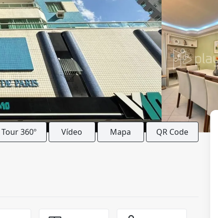
Tour 360º
Vídeo
Mapa
QR Code