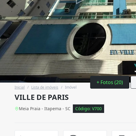
+ Fotos (20)
Inicial
/
Lista de imóveis
/
Imóvel
VILLE DE PARIS
Meia Praia - Itapema - SC
Código: V700