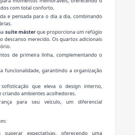
para momentos memoráveis, oferecendo o
ados com total conforto.
da e pensada para o dia a dia, combinando
árias.
ma
suíte máster
que proporciona um refúgio
ra o descanso merecido. Os quartos adicionais
ório.
os de primeira linha, complementando o
a funcionalidade, garantindo a organização
fisticação que eleva o design interno,
e criando ambientes acolhedores.
nça para seu veículo, um diferencial
em:
 superar expectativas, oferecendo uma