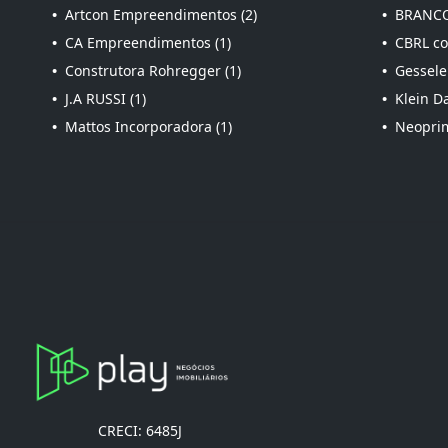
•
Artcon Empreendimentos (2)
•
BRANCO
•
CA Empreendimentos (1)
•
CBRL con
•
Construtora Rohregger (1)
•
Gessele
•
J.A RUSSI (1)
•
Klein Da
•
Mattos Incorporadora (1)
•
Neoprim
CRECI: 6485J