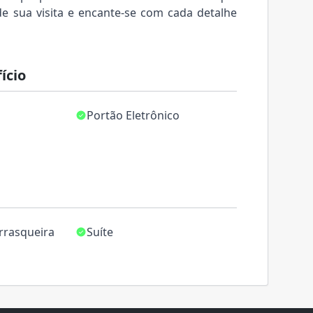
de sua visita e encante-se com cada detalhe
ício
o
Portão Eletrônico
rrasqueira
Suíte