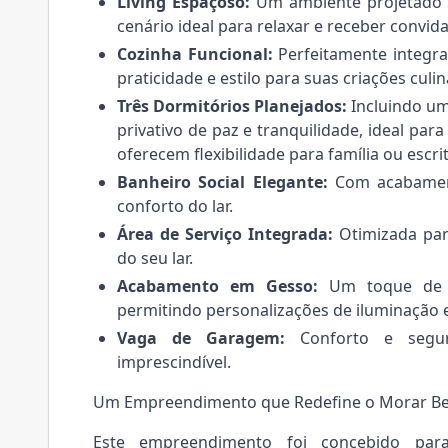
Living Espaçoso:
Um ambiente projetado 
cenário ideal para relaxar e receber convid
Cozinha Funcional:
Perfeitamente integra
praticidade e estilo para suas criações culin
Três Dormitórios Planejados:
Incluindo u
privativo de paz e tranquilidade, ideal pa
oferecem flexibilidade para família ou escrit
Banheiro Social Elegante:
Com acabament
conforto do lar.
Área de Serviço Integrada:
Otimizada par
do seu lar.
Acabamento em Gesso:
Um toque de so
permitindo personalizações de iluminação 
Vaga de Garagem:
Conforto e segura
imprescindível.
Um Empreendimento que Redefine o Morar B
Este empreendimento foi concebido para