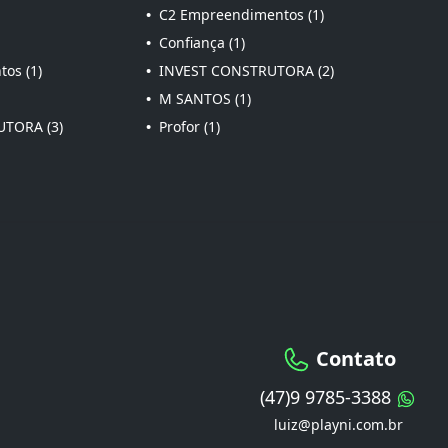
•
C2 Empreendimentos (1)
•
Confiança (1)
os (1)
•
INVEST CONSTRUTORA (2)
•
M SANTOS (1)
TORA (3)
•
Profor (1)
Contato
(47)9 9785-3388
luiz@playni.com.br