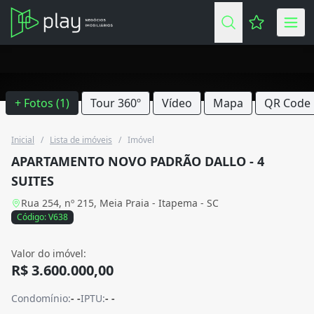
Favoritos (
+ Fotos (1)
Tour 360º
Vídeo
Mapa
QR Code
Inicial
/
Lista de imóveis
/
Imóvel
APARTAMENTO NOVO PADRÃO DALLO - 4
SUITES
Rua 254, nº 215, Meia Praia - Itapema - SC
Código: V638
Valor do imóvel:
R$ 3.600.000,00
Condomínio:
- -
IPTU:
- -